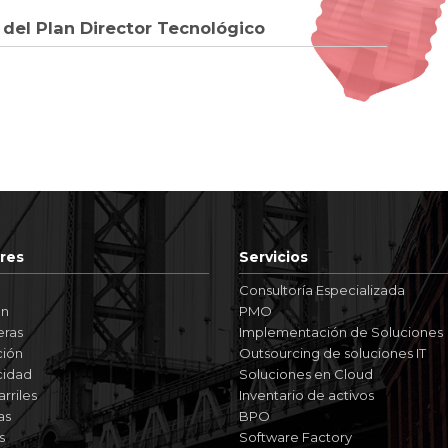
 del Plan Director Tecnológico
res
Servicios
Consultoría Especializada
ón
PMO
eras
Implementación de Soluciones
ión
Outsourcing de soluciones IT
cidad
Soluciones en Cloud
rriles
Inventario de activos
as
BPO
s
Software Factory