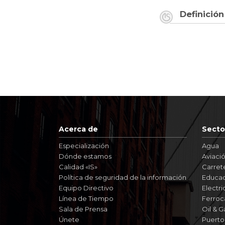
Definición
Acerca de
Secto
Especialización
Agua
Dónde estamos
Aviaci
Calidad «IS»
Carret
Política de seguridad de la información
Educac
Equipo Directivo
Electri
Línea de Tiempo
Ferroca
Sala de Prensa
Oil & G
Únete
Puerto